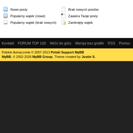
Nowe posty
Brak nowych postów
Popularny wątek (nowe)
Zawiera Twoje posty
Popularny wątek (brak nowych)
Zamknięty wątek
Kontakt
FORUM TOP 100
Wróć do góry
Wersja bez grafiki
RSS
Pomoc
Polskie tłumaczenie © 2007-2013
Polski Support MyBB
MyBB
, © 2002-2026
MyBB Group
.
Theme created by
Justin S.