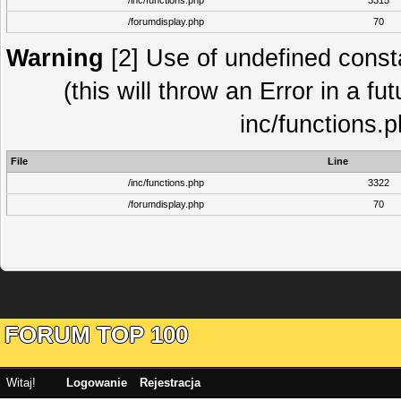
/inc/functions.php
3315
/forumdisplay.php
70
Warning
[2] Use of undefined con
(this will throw an Error in a fu
inc/functions.
File
Line
/inc/functions.php
3322
/forumdisplay.php
70
FORUM TOP 100
Witaj!
Logowanie
Rejestracja