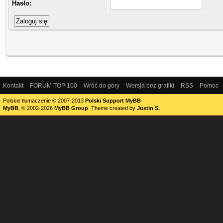
Hasło:
Kontakt
FORUM TOP 100
Wróć do góry
Wersja bez grafiki
RSS
Pomoc
Polskie tłumaczenie © 2007-2013
Polski Support MyBB
MyBB
, © 2002-2026
MyBB Group
.
Theme created by
Justin S.