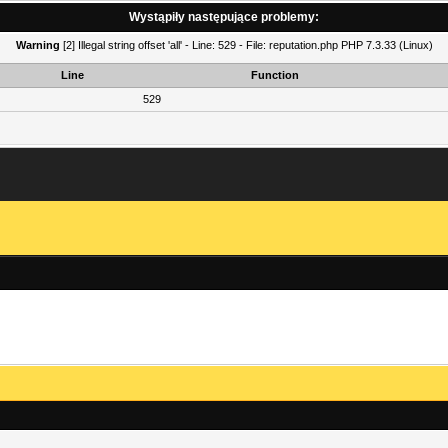
Wystąpiły następujące problemy:
Warning
[2] Illegal string offset 'all' - Line: 529 - File: reputation.php PHP 7.3.33 (Linux)
Line
Function
529