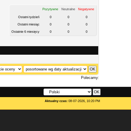
Pozytywne
Neutralne
Negatywne
Ostatni tydzień
0
0
0
Ostatni miesiąc
0
0
0
Ostatnie 6 miesięcy
0
0
0
Polecamy:
Aktualny czas:
08-07-2026, 10:20 PM