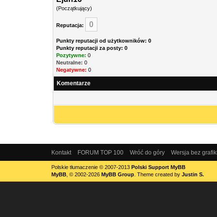
(Początkujący)
0
Reputacja:
Punkty reputacji od użytkowników: 0
Punkty reputacji za posty: 0
Pozytywne:
0
Neutralne:
0
Negatywne:
0
Komentarze
Kontakt
FORUM TOP 100
Wróć do góry
Wersja bez grafik
Polskie tłumaczenie © 2007-2013
Polski Support MyBB
MyBB
, © 2002-2026
MyBB Group
.
Theme created by
Justin S.