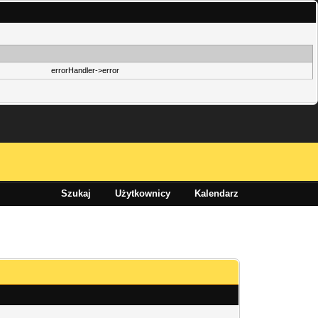
errorHandler->error
Szukaj
Użytkownicy
Kalendarz