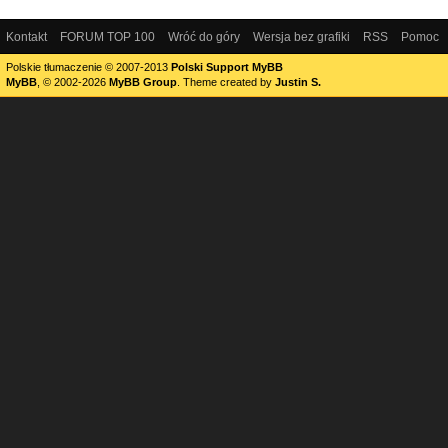
Kontakt
FORUM TOP 100
Wróć do góry
Wersja bez grafiki
RSS
Pomoc
Polskie tłumaczenie © 2007-2013
Polski Support MyBB
MyBB
, © 2002-2026
MyBB Group
.
Theme created by
Justin S.