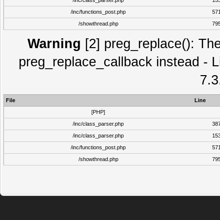
/inc/class_parser.php
15
/inc/functions_post.php
57
/showthread.php
79
Warning
[2] preg_replace(): The
preg_replace_callback instead - L
7.3
File
Line
[PHP]
/inc/class_parser.php
38
/inc/class_parser.php
15
/inc/functions_post.php
57
/showthread.php
79