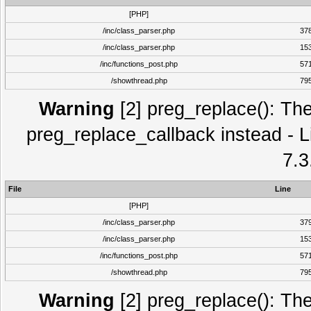
[PHP]
/inc/class_parser.php
37
/inc/class_parser.php
15
/inc/functions_post.php
57
/showthread.php
79
Warning
[2] preg_replace(): The
preg_replace_callback instead - L
7.3
File
Line
[PHP]
/inc/class_parser.php
37
/inc/class_parser.php
15
/inc/functions_post.php
57
/showthread.php
79
Warning
[2] preg_replace(): The