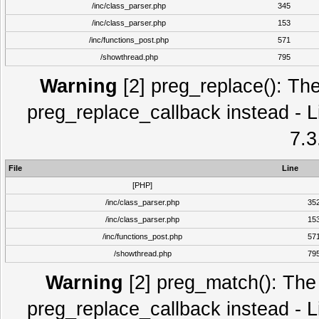
/inc/class_parser.php
345
/inc/class_parser.php
153
/inc/functions_post.php
571
/showthread.php
795
Warning
[2] preg_replace(): The
preg_replace_callback instead - L
7.3
File
Line
[PHP]
/inc/class_parser.php
35
/inc/class_parser.php
15
/inc/functions_post.php
57
/showthread.php
79
Warning
[2] preg_match(): The 
preg_replace_callback instead - L