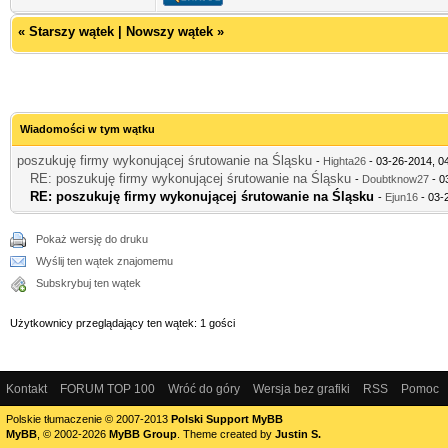
«
Starszy wątek
|
Nowszy wątek
»
Wiadomości w tym wątku
poszukuję firmy wykonującej śrutowanie na Śląsku
-
Highta26
- 03-26-2014, 0
RE: poszukuję firmy wykonującej śrutowanie na Śląsku
-
Doubtknow27
- 0
RE: poszukuję firmy wykonującej śrutowanie na Śląsku
-
Ejun16
- 03-
Pokaż wersję do druku
Wyślij ten wątek znajomemu
Subskrybuj ten wątek
Użytkownicy przeglądający ten wątek: 1 gości
Kontakt
FORUM TOP 100
Wróć do góry
Wersja bez grafiki
RSS
Pomoc
Polskie tłumaczenie © 2007-2013
Polski Support MyBB
MyBB
, © 2002-2026
MyBB Group
.
Theme created by
Justin S.