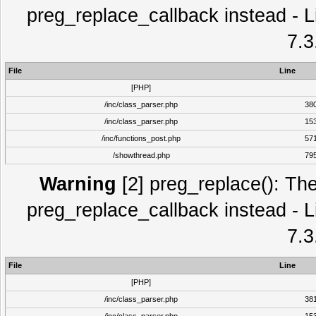
preg_replace_callback instead - L
7.3
File
Line
[PHP]
/inc/class_parser.php
38
/inc/class_parser.php
15
/inc/functions_post.php
57
/showthread.php
79
Warning
[2] preg_replace(): The
preg_replace_callback instead - L
7.3
File
Line
[PHP]
/inc/class_parser.php
38