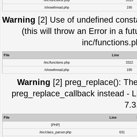
/inc/functions.php
3315
/showthread.php
195
Warning
[2] Use of undefined con
(this will throw an Error in a fu
inc/functions.
File
Line
/inc/functions.php
3322
/showthread.php
195
Warning
[2] preg_replace(): The
preg_replace_callback instead - L
7.3
File
Line
[PHP]
/inc/class_parser.php
631