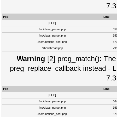
7.3
File
Line
[PHP]
/inc/class_parser.php
35
/inc/class_parser.php
15
/inc/functions_post.php
57
/showthread.php
79
Warning
[2] preg_match(): The 
preg_replace_callback instead - L
7.3
File
Line
[PHP]
/inc/class_parser.php
36
/inc/class_parser.php
15
/inc/functions_post.php
57