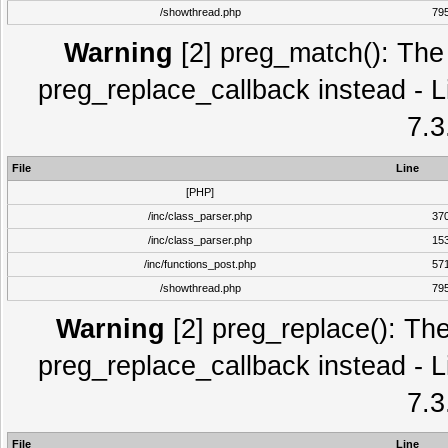
/showthread.php
79
Warning
[2] preg_match(): The 
preg_replace_callback instead - L
7.3
File
Line
[PHP]
/inc/class_parser.php
37
/inc/class_parser.php
15
/inc/functions_post.php
57
/showthread.php
79
Warning
[2] preg_replace(): The
preg_replace_callback instead - L
7.3
File
Line