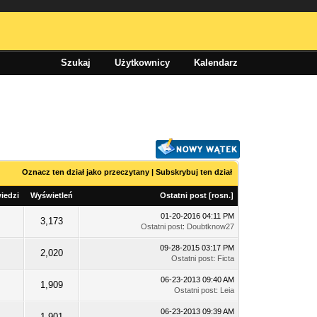
Szukaj
Użytkownicy
Kalendarz
Oznacz ten dział jako przeczytany
|
Subskrybuj ten dział
iedzi
Wyświetleń
Ostatni post
[
rosn.
]
01-20-2016 04:11 PM
3,173
Ostatni post
:
Doubtknow27
09-28-2015 03:17 PM
2,020
Ostatni post
:
Ficta
06-23-2013 09:40 AM
1,909
Ostatni post
:
Leia
06-23-2013 09:39 AM
1,901