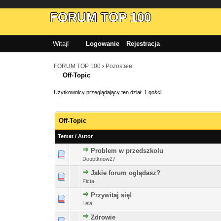
FORUM TOP 100
Witaj!
Logowanie
Rejestracja
FORUM TOP 100
›
Pozostałe
Off-Topic
Użytkownicy przeglądający ten dział: 1 gości
Off-Topic
Temat
/
Autor
Problem w przedszkolu
Doubtknow27
Jakie forum oglądasz?
Ficta
Przywitaj się!
Leia
Zdrowie