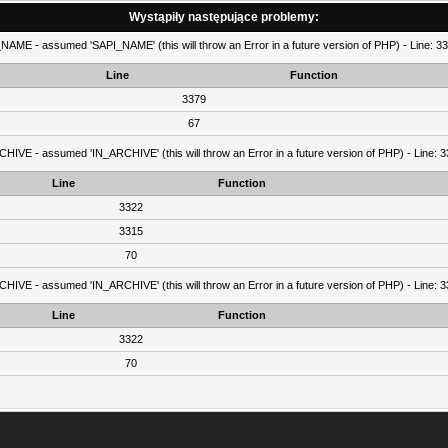
Wystąpiły następujące problemy:
AME - assumed 'SAPI_NAME' (this will throw an Error in a future version of PHP) - Line: 337
Line
Function
3379
67
IVE - assumed 'IN_ARCHIVE' (this will throw an Error in a future version of PHP) - Line: 33
Line
Function
3322
3315
70
IVE - assumed 'IN_ARCHIVE' (this will throw an Error in a future version of PHP) - Line: 33
Line
Function
3322
70