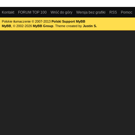
Kontakt
FORUM TOP 100
Wróć do góry
Wersja bez grafiki
RSS
Pomoc
Polskie tłumaczenie © 2007-2013
Polski Support MyBB
MyBB
, © 2002-2026
MyBB Group
.
Theme created by
Justin S.