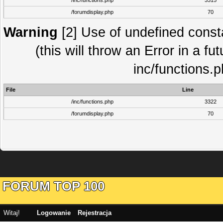
/inc/functions.php
3315
/forumdisplay.php
70
Warning
[2] Use of undefined con
(this will throw an Error in a fu
inc/functions.
File
Line
/inc/functions.php
3322
/forumdisplay.php
70
FORUM TOP 100
Witaj!
Logowanie
Rejestracja