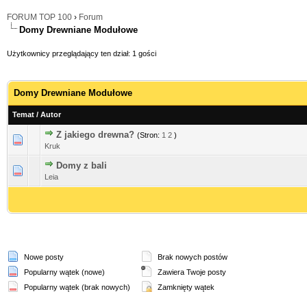
FORUM TOP 100
›
Forum
Domy Drewniane Modułowe
Użytkownicy przeglądający ten dział: 1 gości
Domy Drewniane Modułowe
Temat
/
Autor
Z jakiego drewna?
(Stron:
1
2
)
Kruk
Domy z bali
Leia
Nowe posty
Brak nowych postów
Popularny wątek (nowe)
Zawiera Twoje posty
Popularny wątek (brak nowych)
Zamknięty wątek